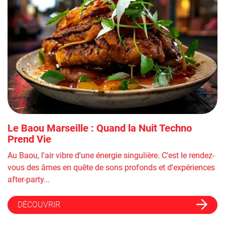
Le Baou Marseille : Quand la Nuit Techno
Prend Vie
Au Baou, l'air vibre d'une énergie singulière. C'est le rendez-
vous des âmes en quête de sons profonds et d'expériences
after-party...
DÉCOUVRIR