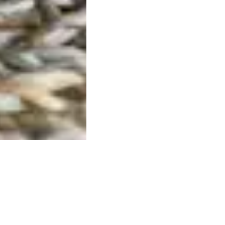
et surprenant
uveau restaurant a ouvert ses portes. Copains est un ét